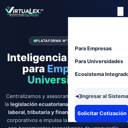
PLATAFORMA N°1 EN ECUADOR
Para Empresas
Inteligencia Normativa
Para Universidades
para
Empresas y
Ecosistema Integrad
Universidades
Centralizamos y asesoramos para la práctica de
Ingresar al Sistem
la
legislación ecuatoriana y normativa contable,
laboral, tributaria y financiera
. Reduce riesgos
Solicitar Cotización
corporativos e impulsa la excelencia académica